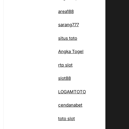
area188
sarang777
situs toto
Angka Togel
rtp slot
slot88
LOGAMTOTO
cendanabet
toto slot