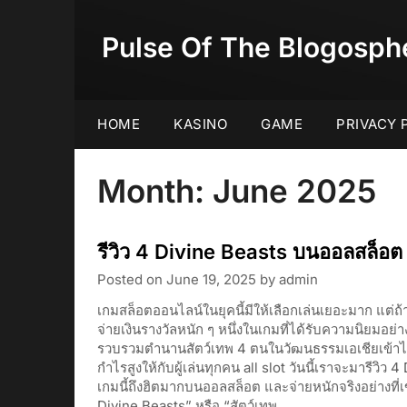
Skip
to
Pulse Of The Blogosph
content
HOME
KASINO
GAME
PRIVACY 
Month:
June 2025
รีวิว 4 Divine Beasts บนออลสล็อต 
Posted on
June 19, 2025
by
admin
เกมสล็อตออนไลน์ในยุคนี้มีให้เลือกเล่นเยอะมาก แต่ถ้
จ่ายเงินรางวัลหนัก ๆ หนึ่งในเกมที่ได้รับความนิยมอย
รวบรวมตำนานสัตว์เทพ 4 ตนในวัฒนธรรมเอเชียเข้าไ
กำไรสูงให้กับผู้เล่นทุกคน all slot วันนี้เราจะมารีวิว
เกมนี้ถึงฮิตมากบนออลสล็อต และจ่ายหนักจริงอย่างที
Divine Beasts” หรือ “สัตว์เทพ…