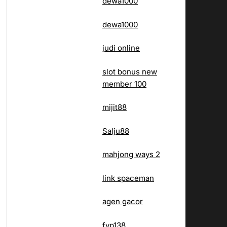
dewa1000
dewa1000
judi online
slot bonus new
member 100
mijit88
Salju88
mahjong ways 2
link spaceman
agen gacor
fyp138