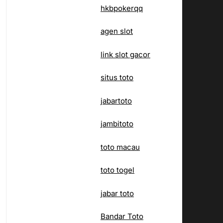
hkbpokerqq
agen slot
link slot gacor
situs toto
jabartoto
jambitoto
toto macau
toto togel
jabar toto
Bandar Toto