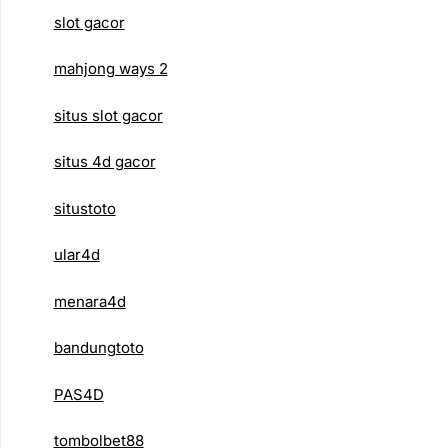
slot gacor
mahjong ways 2
situs slot gacor
situs 4d gacor
situstoto
ular4d
menara4d
bandungtoto
PAS4D
tombolbet88