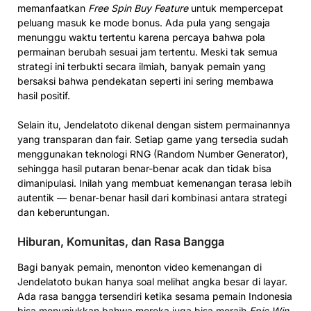
memanfaatkan
Free Spin Buy Feature
untuk mempercepat
peluang masuk ke mode bonus. Ada pula yang sengaja
menunggu waktu tertentu karena percaya bahwa pola
permainan berubah sesuai jam tertentu. Meski tak semua
strategi ini terbukti secara ilmiah, banyak pemain yang
bersaksi bahwa pendekatan seperti ini sering membawa
hasil positif.
Selain itu, Jendelatoto dikenal dengan sistem permainannya
yang transparan dan fair. Setiap game yang tersedia sudah
menggunakan teknologi RNG (Random Number Generator),
sehingga hasil putaran benar-benar acak dan tidak bisa
dimanipulasi. Inilah yang membuat kemenangan terasa lebih
autentik — benar-benar hasil dari kombinasi antara strategi
dan keberuntungan.
Hiburan, Komunitas, dan Rasa Bangga
Bagi banyak pemain, menonton video kemenangan di
Jendelatoto bukan hanya soal melihat angka besar di layar.
Ada rasa bangga tersendiri ketika sesama pemain Indonesia
bisa menunjukkan bahwa mereka juga bisa meraih
Epic Win