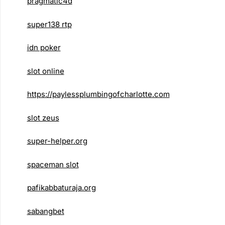
pragmatic4d
super138 rtp
idn poker
slot online
https://paylessplumbingofcharlotte.com
slot zeus
super-helper.org
spaceman slot
pafikabbaturaja.org
sabangbet