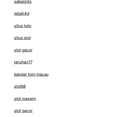
sabaslots
lebah4d
situs toto
situs slot
slot gacor
taruhan77
bandar toto macau
slot88
slot maxwin
slot gacor