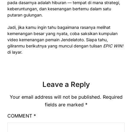
pada dasarnya adalah hiburan — tempat di mana strategi,
keberuntungan, dan kesenangan bertemu dalam satu
putaran gulungan.
Jadi, jika kamu ingin tahu bagaimana rasanya melihat
kemenangan besar yang nyata, coba saksikan kumpulan
video kemenangan pemain Jendelatoto. Siapa tahu,
giliranmu berikutnya yang muncul dengan tulisan
EPIC WIN!
di layar.
Leave a Reply
Your email address will not be published.
Required
fields are marked
*
COMMENT
*