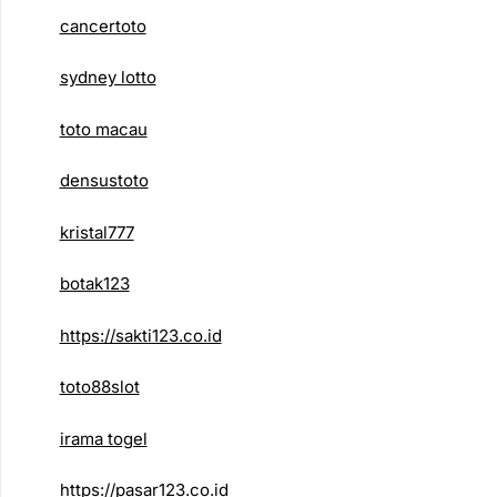
cancertoto
sydney lotto
toto macau
densustoto
kristal777
botak123
https://sakti123.co.id
toto88slot
irama togel
https://pasar123.co.id