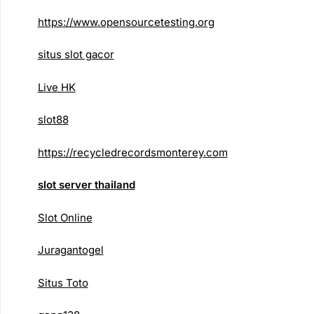
https://www.opensourcetesting.org
situs slot gacor
Live HK
slot88
https://recycledrecordsmonterey.com
slot server thailand
Slot Online
Juragantogel
Situs Toto