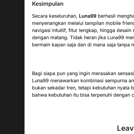
Kesimpulan
Secara keseluruhan,
Luna99
berhasil mengha
menyenangkan melalui tampilan mobile frien
navigasi intuitif, fitur lengkap, hingga des
dengan matang. Tidak heran jika Luna99 menj
bermain kapan saja dan di mana saja tanpa 
Bagi siapa pun yang ingin merasakan sensasi
Luna99 menawarkan kombinasi sempurna antar
bukan sekadar tren, tetapi kebutuhan nyat
bahwa kebutuhan itu bisa terpenuhi dengan
Leav