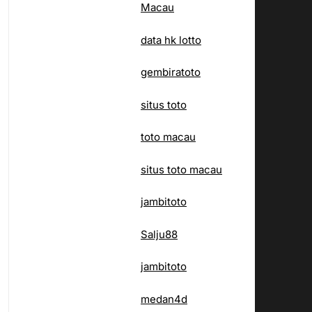
Macau
data hk lotto
gembiratoto
situs toto
toto macau
situs toto macau
jambitoto
Salju88
jambitoto
medan4d