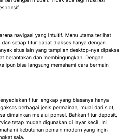
ihan dengan mudah. Tidak ada lagi frustrasi
esponsif.
rena navigasi yang intuitif. Menu utama terlihat
, dan setiap fitur dapat diakses hanya dengan
anyak situs lain yang tampilan desktop-nya dipaksa
lihat berantakan dan membingungkan. Dengan
ekalipun bisa langsung memahami cara bermain
enyediakan fitur lengkap yang biasanya hanya
akses berbagai jenis permainan, mulai dari slot,
a dimainkan melalui ponsel. Bahkan fitur deposit,
vice tetap mudah digunakan di layar kecil. Ini
mahami kebutuhan pemain modern yang ingin
ngkat saja.