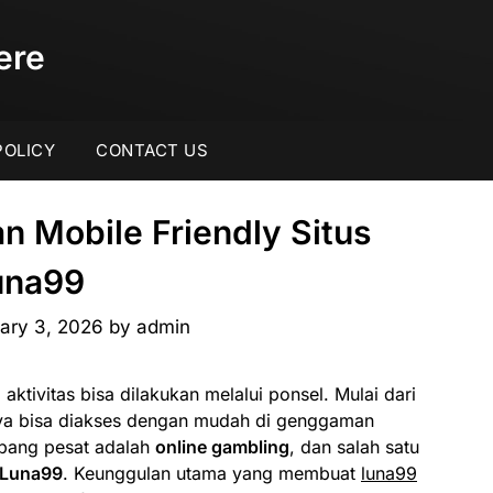
ere
POLICY
CONTACT US
n Mobile Friendly Situs
una99
ary 3, 2026
by
admin
aktivitas bisa dilakukan melalui ponsel. Mulai dari
nya bisa diakses dengan mudah di genggaman
mbang pesat adalah
online gambling
, dan salah satu
Luna99
. Keunggulan utama yang membuat
luna99