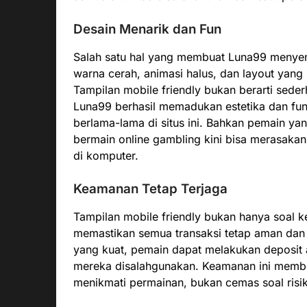
Desain Menarik dan Fun
Salah satu hal yang membuat Luna99 menye
warna cerah, animasi halus, dan layout yan
Tampilan mobile friendly bukan berarti sede
Luna99 berhasil memadukan estetika dan fu
berlama-lama di situs ini. Bahkan pemain y
bermain online gambling kini bisa merasak
di komputer.
Keamanan Tetap Terjaga
Tampilan mobile friendly bukan hanya soal 
memastikan semua transaksi tetap aman dan d
yang kuat, pemain dapat melakukan deposit a
mereka disalahgunakan. Keamanan ini member
menikmati permainan, bukan cemas soal ris