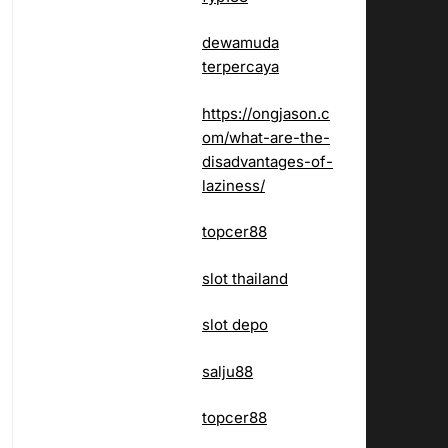
dewamuda
terpercaya
https://ongjason.c
om/what-are-the-
disadvantages-of-
laziness/
topcer88
slot thailand
slot depo
salju88
topcer88