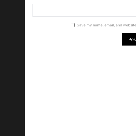
Save my name, email, and website 