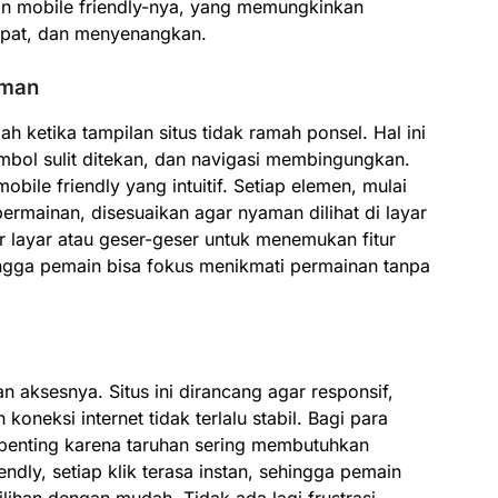
lan mobile friendly-nya, yang memungkinkan
epat, dan menyenangkan.
aman
h ketika tampilan situs tidak ramah ponsel. Hal ini
mbol sulit ditekan, dan navigasi membingungkan.
ile friendly yang intuitif. Setiap elemen, mulai
ermainan, disesuaikan agar nyaman dilihat di layar
r layar atau geser-geser untuk menemukan fitur
ingga pemain bisa fokus menikmati permainan tanpa
 aksesnya. Situs ini dirancang agar responsif,
oneksi internet tidak terlalu stabil. Bagi para
 penting karena taruhan sering membutuhkan
ndly, setiap klik terasa instan, sehingga pemain