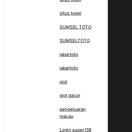
situs togel
SUMSEL TOTO
SUMSELTOTO
jabartoto
jabartoto
slot
slot gacor
pengeluaran
macau
Login super138