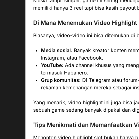
Meski tampil simpel, game ini sering menunj
memiliki hanya 3 reel tapi bisa kasih payout b
Di Mana Menemukan Video Highlight 
Biasanya, video-video ini bisa ditemukan di b
Media sosial
: Banyak kreator konten mem
Instagram, atau Facebook.
YouTube
: Ada channel khusus yang meng
termasuk Habanero.
Grup komunitas
: Di Telegram atau foru
rekaman kemenangan mereka sebagai inspi
Yang menarik, video highlight ini juga bisa j
sebuah game sedang banyak dipakai dan dig
Tips Menikmati dan Memanfaatkan Vi
Menonton video highlight slot bukan hanya b