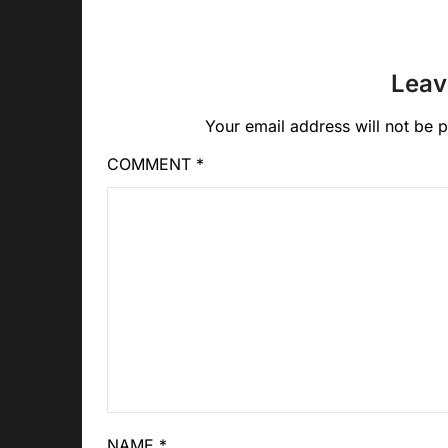
Leav
Your email address will not be p
COMMENT
*
NAME
*