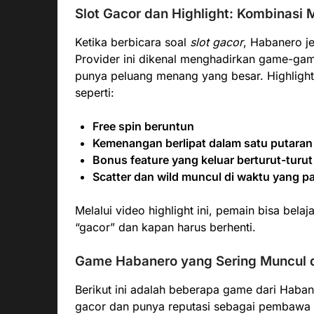
Slot Gacor dan Highlight: Kombinasi
Ketika berbicara soal
slot gacor
, Habanero je
Provider ini dikenal menghadirkan game-ga
punya peluang menang yang besar. Highligh
seperti:
Free spin beruntun
Kemenangan berlipat dalam satu putaran
Bonus feature yang keluar berturut-turut
Scatter dan wild muncul di waktu yang p
Melalui video highlight ini, pemain bisa bel
“gacor” dan kapan harus berhenti.
Game Habanero yang Sering Muncul d
Berikut ini adalah beberapa game dari Haba
gacor dan punya reputasi sebagai pembawa 