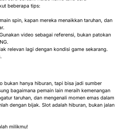
ikut beberapa tips:
emain spin, kapan mereka menaikkan taruhan, dan
r.
 Gunakan video sebagai referensi, bukan patokan
RNG.
dak relevan lagi dengan kondisi game sekarang.
.
o bukan hanya hiburan, tapi bisa jadi sumber
gsung bagaimana pemain lain meraih kemenangan
ngatur taruhan, dan mengenali momen emas dalam
lah dengan bijak. Slot adalah hiburan, bukan jalan
alah milikmu!