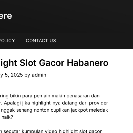
ere
POLICY
CONTACT US
ight Slot Gacor Habanero
ly 5, 2025
by
admin
sering bikin para pemain makin penasaran dan
r
. Apalagi jika highlight-nya datang dari provider
g nggak senang nonton cuplikan jackpot meledak
 naik?
uan seputar kumpulan video highlight slot gacor