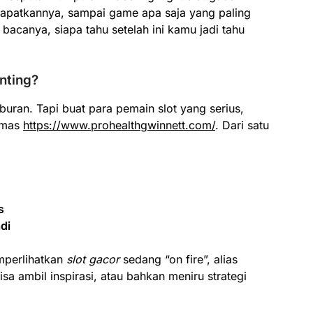
dapatkannya, sampai game apa saja yang paling
a bacanya, siapa tahu setelah ini kamu jadi tahu
nting?
buran. Tapi buat para pemain slot yang serius,
 emas
https://www.prohealthgwinnett.com/
. Dari satu
s
di
emperlihatkan
slot gacor
sedang “on fire”, alias
isa ambil inspirasi, atau bahkan meniru strategi