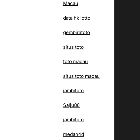
Macau
data hk lotto
gembiratoto
situs toto
toto macau
situs toto macau
jambitoto
Salju88
jambitoto
medan4d