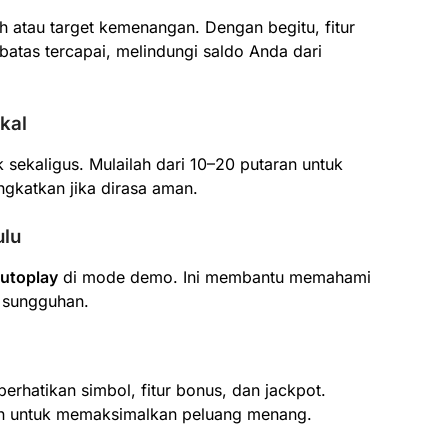
 atau target kemenangan. Dengan begitu, fitur
batas tercapai, melindungi saldo Anda dari
kal
 sekaligus. Mulailah dari 10–20 putaran untuk
gkatkan jika dirasa aman.
ulu
utoplay
di mode demo. Ini membantu memahami
g sungguhan.
erhatikan simbol, fitur bonus, dan jackpot.
an untuk memaksimalkan peluang menang.