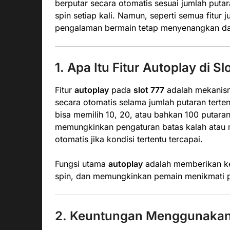
berputar secara otomatis sesuai jumlah put
spin setiap kali. Namun, seperti semua fitur j
pengalaman bermain tetap menyenangkan dan
1. Apa Itu Fitur Autoplay di Sl
Fitur
autoplay
pada
slot 777
adalah mekanis
secara otomatis selama jumlah putaran terte
bisa memilih 10, 20, atau bahkan 100 putara
memungkinkan pengaturan batas kalah atau m
otomatis jika kondisi tertentu tercapai.
Fungsi utama
autoplay
adalah memberikan ke
spin, dan memungkinkan pemain menikmati pe
2. Keuntungan Menggunakan