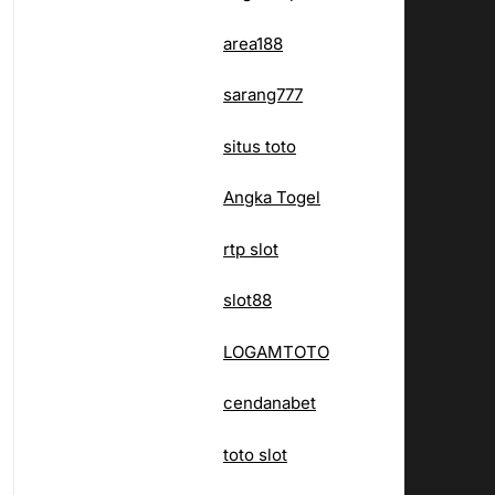
area188
sarang777
situs toto
Angka Togel
rtp slot
slot88
LOGAMTOTO
cendanabet
toto slot