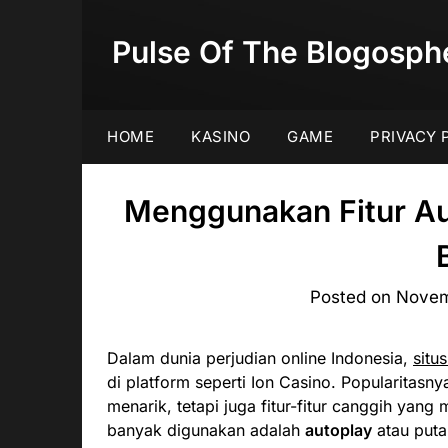
Skip
to
Pulse Of The Blogosph
content
HOME
KASINO
GAME
PRIVACY 
Menggunakan Fitur Au
Posted on
Novem
Dalam dunia perjudian online Indonesia,
situ
di platform seperti Ion Casino. Popularitasn
menarik, tetapi juga fitur-fitur canggih yan
banyak digunakan adalah
autoplay
atau puta