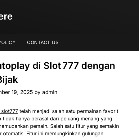
ere
POLICY
CONTACT US
toplay di Slot 777 dengan
Bijak
ber 19, 2025
by
admin
s slot777
telah menjadi salah satu permainan favorit
ya tidak hanya berasal dari peluang menang yang
g memudahkan pemain. Salah satu fitur yang semakin
r otomatis. Fitur ini memungkinkan gulungan