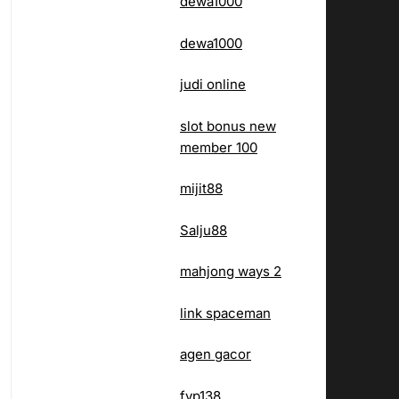
dewa1000
dewa1000
judi online
slot bonus new
member 100
mijit88
Salju88
mahjong ways 2
link spaceman
agen gacor
fyp138