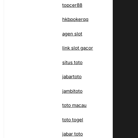
topcer88
hkbpokerqq
agen slot
link slot gacor
situs toto
jabartoto
jambitoto
toto macau
toto togel
jabar toto