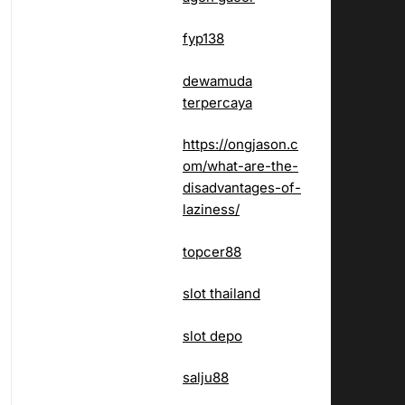
fyp138
dewamuda
terpercaya
https://ongjason.c
om/what-are-the-
disadvantages-of-
laziness/
topcer88
slot thailand
slot depo
salju88