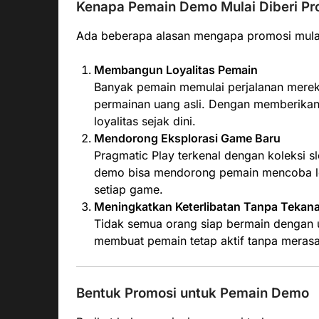
Kenapa Pemain Demo Mulai Diberi Pr
Ada beberapa alasan mengapa promosi mulai
Membangun Loyalitas Pemain
Banyak pemain memulai perjalanan merek
permainan uang asli. Dengan memberikan
loyalitas sejak dini.
Mendorong Eksplorasi Game Baru
Pragmatic Play terkenal dengan koleksi 
demo bisa mendorong pemain mencoba lebi
setiap game.
Meningkatkan Keterlibatan Tanpa Tekana
Tidak semua orang siap bermain dengan u
membuat pemain tetap aktif tanpa merasa 
Bentuk Promosi untuk Pemain Demo