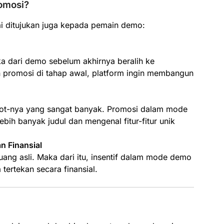
omosi?
 ditujukan juga kepada pemain demo:
a dari demo sebelum akhirnya beralih ke
 promosi di tahap awal, platform ingin membangun
slot-nya yang sangat banyak. Promosi dalam mode
h banyak judul dan mengenal fitur-fitur unik
n Finansial
ang asli. Maka dari itu, insentif dalam mode demo
tertekan secara finansial.