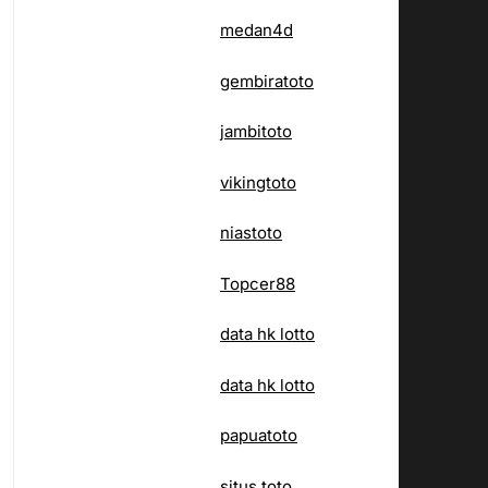
medan4d
gembiratoto
jambitoto
vikingtoto
niastoto
Topcer88
data hk lotto
data hk lotto
papuatoto
situs toto