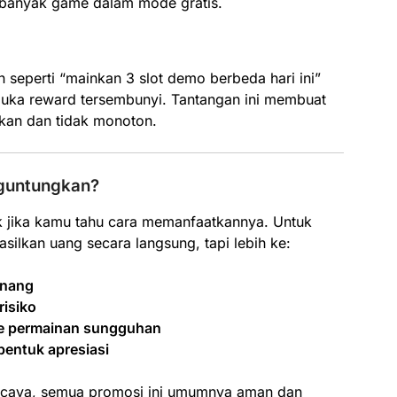
l banyak game dalam mode gratis.
 seperti “mainkan 3 slot demo berbeda hari ini”
uka reward tersembunyi. Tantangan ini membuat
an dan tidak monoton.
nguntungkan?
k jika kamu tahu cara memanfaatkannya. Untuk
ilkan uang secara langsung, tapi lebih ke:
enang
risiko
e permainan sungguhan
entuk apresiasi
rcaya, semua promosi ini umumnya aman dan