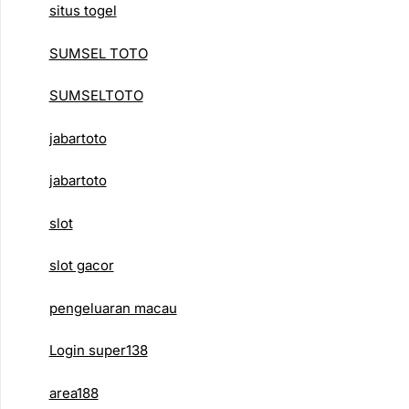
situs togel
SUMSEL TOTO
SUMSELTOTO
jabartoto
jabartoto
slot
slot gacor
pengeluaran macau
Login super138
area188