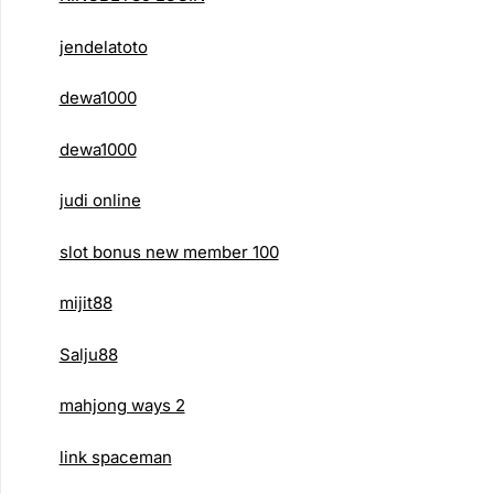
jendelatoto
dewa1000
dewa1000
judi online
slot bonus new member 100
mijit88
Salju88
mahjong ways 2
link spaceman