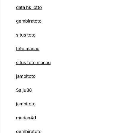
data hk lotto
gembiratoto
situs toto
toto macau
situs toto macau
jambitoto
Salju88
jambitoto
medan4d
gembiratoto