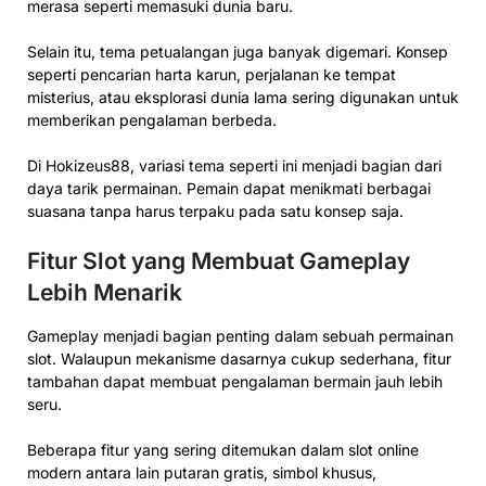
merasa seperti memasuki dunia baru.
Selain itu, tema petualangan juga banyak digemari. Konsep
seperti pencarian harta karun, perjalanan ke tempat
misterius, atau eksplorasi dunia lama sering digunakan untuk
memberikan pengalaman berbeda.
Di Hokizeus88, variasi tema seperti ini menjadi bagian dari
daya tarik permainan. Pemain dapat menikmati berbagai
suasana tanpa harus terpaku pada satu konsep saja.
Fitur Slot yang Membuat Gameplay
Lebih Menarik
Gameplay menjadi bagian penting dalam sebuah permainan
slot. Walaupun mekanisme dasarnya cukup sederhana, fitur
tambahan dapat membuat pengalaman bermain jauh lebih
seru.
Beberapa fitur yang sering ditemukan dalam slot online
modern antara lain putaran gratis, simbol khusus,