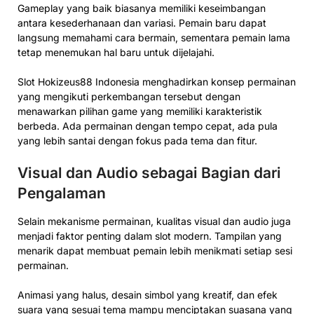
Gameplay yang baik biasanya memiliki keseimbangan
antara kesederhanaan dan variasi. Pemain baru dapat
langsung memahami cara bermain, sementara pemain lama
tetap menemukan hal baru untuk dijelajahi.
Slot Hokizeus88 Indonesia menghadirkan konsep permainan
yang mengikuti perkembangan tersebut dengan
menawarkan pilihan game yang memiliki karakteristik
berbeda. Ada permainan dengan tempo cepat, ada pula
yang lebih santai dengan fokus pada tema dan fitur.
Visual dan Audio sebagai Bagian dari
Pengalaman
Selain mekanisme permainan, kualitas visual dan audio juga
menjadi faktor penting dalam slot modern. Tampilan yang
menarik dapat membuat pemain lebih menikmati setiap sesi
permainan.
Animasi yang halus, desain simbol yang kreatif, dan efek
suara yang sesuai tema mampu menciptakan suasana yang