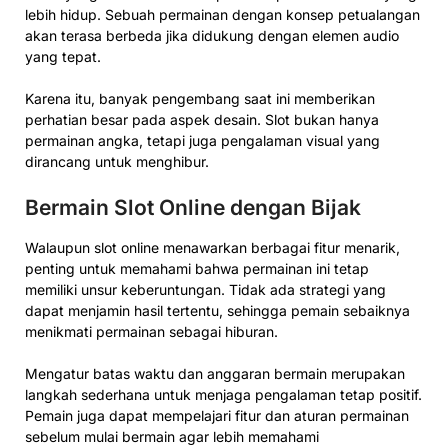
lebih hidup. Sebuah permainan dengan konsep petualangan
akan terasa berbeda jika didukung dengan elemen audio
yang tepat.
Karena itu, banyak pengembang saat ini memberikan
perhatian besar pada aspek desain. Slot bukan hanya
permainan angka, tetapi juga pengalaman visual yang
dirancang untuk menghibur.
Bermain Slot Online dengan Bijak
Walaupun slot online menawarkan berbagai fitur menarik,
penting untuk memahami bahwa permainan ini tetap
memiliki unsur keberuntungan. Tidak ada strategi yang
dapat menjamin hasil tertentu, sehingga pemain sebaiknya
menikmati permainan sebagai hiburan.
Mengatur batas waktu dan anggaran bermain merupakan
langkah sederhana untuk menjaga pengalaman tetap positif.
Pemain juga dapat mempelajari fitur dan aturan permainan
sebelum mulai bermain agar lebih memahami