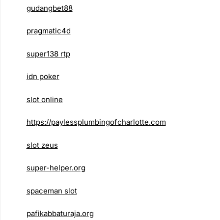
gudangbet88
pragmatic4d
super138 rtp
idn poker
slot online
https://paylessplumbingofcharlotte.com
slot zeus
super-helper.org
spaceman slot
pafikabbaturaja.org