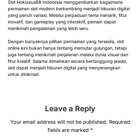
Slot Hokizeus88 Indonesia menggambarkan bagaimana
permainan slot modern berkembang menjadi hiburan digital
yang penuh variasi. Melalui perpaduan tema menarik, fitur
inovatif, dan gameplay yang interaktif, pemain dapat
menikmati pengalaman yang lebih seru.
Dengan banyaknya pilihan permainan yang tersedia, slot
online kini bukan hanya tentang memutar gulungan, tetapi
juga tentang menikmati perjalanan melalui dunia visual dan
fitur kreatif. Selama dimainkan secara bertanggung jawab,
slot dapat menjadi hiburan digital yang menyenangkan
untuk dinikmati
Leave a Reply
Your email address will not be published.
Required
fields are marked
*