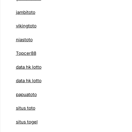
jambitoto
vikingtoto
niastoto
Topcer88
data hk lotto
data hk lotto
papuatoto
situs toto
situs togel