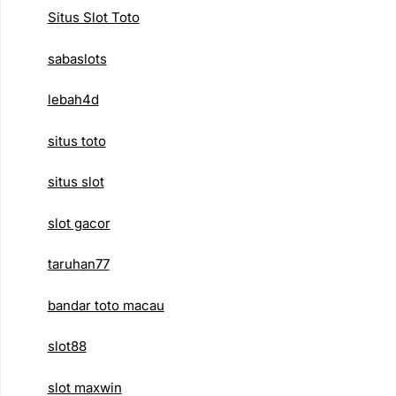
Situs Slot Toto
sabaslots
lebah4d
situs toto
situs slot
slot gacor
taruhan77
bandar toto macau
slot88
slot maxwin