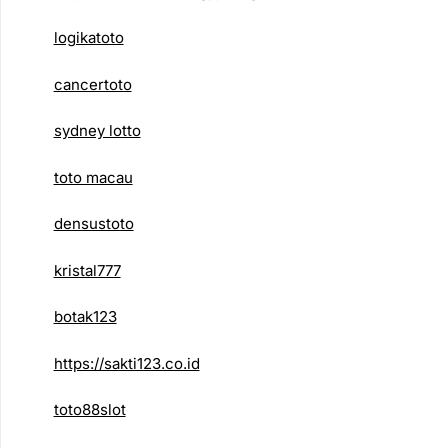
logikatoto
cancertoto
sydney lotto
toto macau
densustoto
kristal777
botak123
https://sakti123.co.id
toto88slot