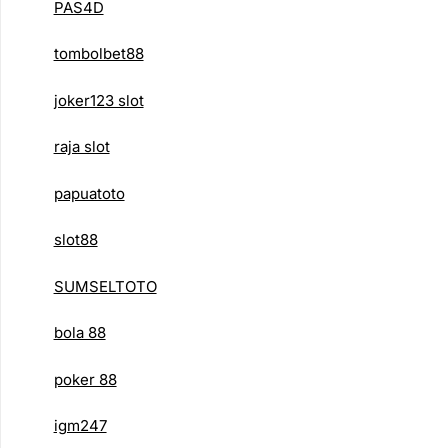
PAS4D
tombolbet88
joker123 slot
raja slot
papuatoto
slot88
SUMSELTOTO
bola 88
poker 88
igm247