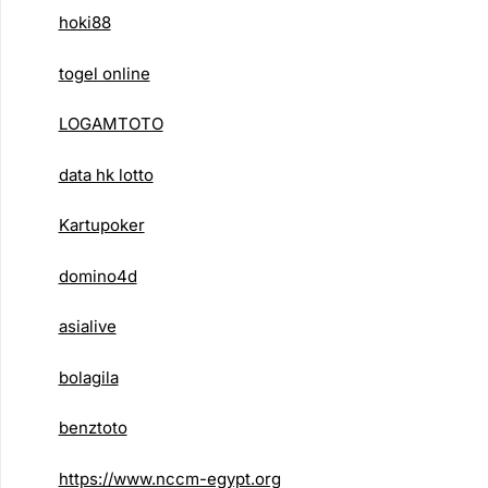
hoki88
togel online
LOGAMTOTO
data hk lotto
Kartupoker
domino4d
asialive
bolagila
benztoto
https://www.nccm-egypt.org