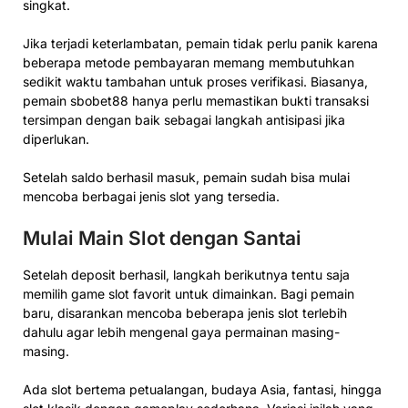
singkat.
Jika terjadi keterlambatan, pemain tidak perlu panik karena
beberapa metode pembayaran memang membutuhkan
sedikit waktu tambahan untuk proses verifikasi. Biasanya,
pemain sbobet88 hanya perlu memastikan bukti transaksi
tersimpan dengan baik sebagai langkah antisipasi jika
diperlukan.
Setelah saldo berhasil masuk, pemain sudah bisa mulai
mencoba berbagai jenis slot yang tersedia.
Mulai Main Slot dengan Santai
Setelah deposit berhasil, langkah berikutnya tentu saja
memilih game slot favorit untuk dimainkan. Bagi pemain
baru, disarankan mencoba beberapa jenis slot terlebih
dahulu agar lebih mengenal gaya permainan masing-
masing.
Ada slot bertema petualangan, budaya Asia, fantasi, hingga