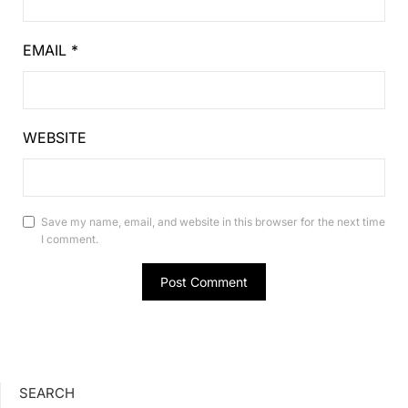
EMAIL
*
WEBSITE
Save my name, email, and website in this browser for the next time
I comment.
SEARCH