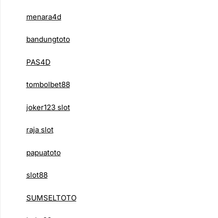
menara4d
bandungtoto
PAS4D
tombolbet88
joker123 slot
raja slot
papuatoto
slot88
SUMSELTOTO