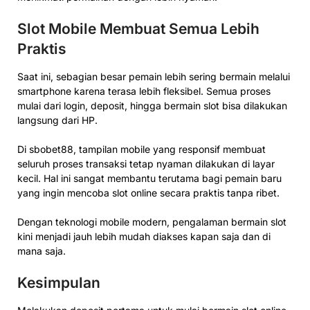
Slot Mobile Membuat Semua Lebih
Praktis
Saat ini, sebagian besar pemain lebih sering bermain melalui
smartphone karena terasa lebih fleksibel. Semua proses
mulai dari login, deposit, hingga bermain slot bisa dilakukan
langsung dari HP.
Di sbobet88, tampilan mobile yang responsif membuat
seluruh proses transaksi tetap nyaman dilakukan di layar
kecil. Hal ini sangat membantu terutama bagi pemain baru
yang ingin mencoba slot online secara praktis tanpa ribet.
Dengan teknologi mobile modern, pengalaman bermain slot
kini menjadi jauh lebih mudah diakses kapan saja dan di
mana saja.
Kesimpulan