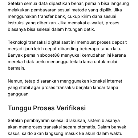
Setelah semua data dipastikan benar, pemain bisa langsung
melakukan pembayaran sesuai metode yang dipilih. Jika
menggunakan transfer bank, cukup kirim dana sesuai
instruksi yang diberikan. Jika memakai e-wallet, proses
biasanya bisa selesai dalam hitungan detik.
Teknologi transaksi digital saat ini membuat proses deposit
menjadi jauh lebih cepat dibanding beberapa tahun lalu.
Banyak pemain sbobet88 menyukai kemudahan ini karena
mereka tidak perlu menunggu terlalu lama untuk mulai
bermain.
Namun, tetap disarankan menggunakan koneksi internet
yang stabil agar proses transaksi berjalan lancar tanpa
gangguan.
Tunggu Proses Verifikasi
Setelah pembayaran selesai dilakukan, sistem biasanya
akan memproses transaksi secara otomatis. Dalam banyak
kasus, saldo akan langsung masuk ke akun dalam waktu